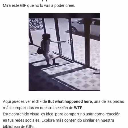
Juegos
Mira este GIF que no lo vas a poder creer.
Archivo
De
Gifs
Terminos
Y
Condiciones
Política
De
Cookies
Política
Aquí puedes ver el GIF de
But what happened here
, una de las piezas
De
Privacidad
más compartidas en nuestra sección de
WTF
.
Este contenido visual es ideal para compartir o usar como reacción
en tus redes sociales. Explora más contenido similar en nuestra
Contáctanos
biblioteca de GIFs.