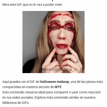
Juegos
Mira este GIF que no lo vas a poder creer.
Archivo
De
Gifs
Terminos
Y
Condiciones
Política
De
Cookies
Política
Aquí puedes ver el GIF de
Halloween makeup
, una de las piezas más
De
compartidas en nuestra sección de
WTF
.
Privacidad
Este contenido visual es ideal para compartir o usar como reacción
en tus redes sociales. Explora más contenido similar en nuestra
Contáctanos
biblioteca de GIFs.