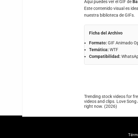
Aquí puedes ver el GIF de
Bal
Este contenido visual es ide
nuestra biblioteca de GIFs.
Ficha del Archivo
Formato:
GIF Animado O
Temática:
WTF
Compatibilidad:
WhatsApp
Trending stock videos for fr
videos and clips. Love Song 
right now. (2026)
Térm