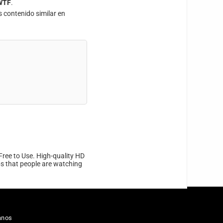
WTF
.
s contenido similar en
Free to Use. High-quality HD
ips that people are watching
anos