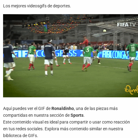
Juegos
Los mejores videosgifs de deportes.
Archivo
De
Gifs
Terminos
Y
Condiciones
Política
De
Cookies
Política
Aquí puedes ver el GIF de
Ronaldinho
, una de las piezas más
De
Privacidad
compartidas en nuestra sección de
Sports
.
Este contenido visual es ideal para compartir o usar como reacción
en tus redes sociales. Explora más contenido similar en nuestra
Contáctanos
biblioteca de GIFs.