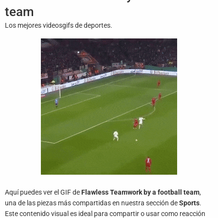
Juegos
team
Los mejores videosgifs de deportes.
Archivo
De
Gifs
Terminos
Y
Condiciones
Política
De
Cookies
Política
De
Privacidad
Aquí puedes ver el GIF de
Flawless Teamwork by a football team
,
una de las piezas más compartidas en nuestra sección de
Sports
.
Contáctanos
Este contenido visual es ideal para compartir o usar como reacción