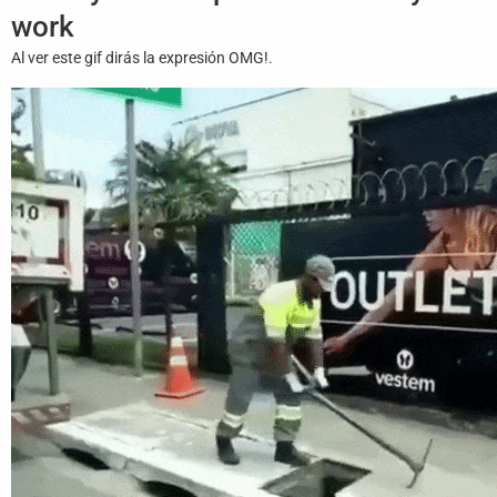
Juegos
work
Al ver este gif dirás la expresión OMG!.
Archivo
De
Gifs
Terminos
Y
Condiciones
Política
De
Cookies
Política
De
Privacidad
Contáctanos