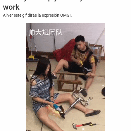
Juegos
work
Al ver este gif dirás la expresión OMG!.
Archivo
De
Gifs
Terminos
Y
Condiciones
Política
De
Cookies
Política
De
Privacidad
Contáctanos