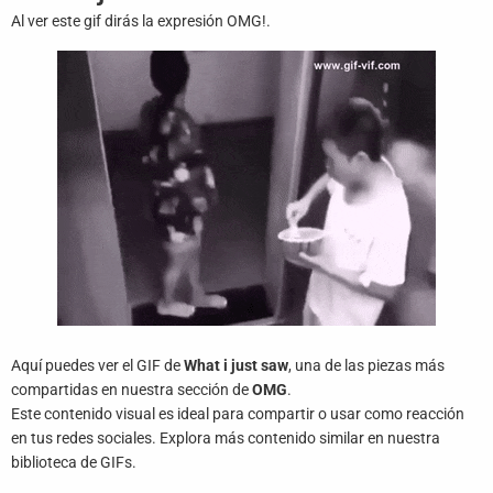
Juegos
Al ver este gif dirás la expresión OMG!.
Archivo
De
Gifs
Terminos
Y
Condiciones
Política
De
Cookies
Aquí puedes ver el GIF de
What i just saw
, una de las piezas más
Política
compartidas en nuestra sección de
OMG
.
De
Privacidad
Este contenido visual es ideal para compartir o usar como reacción
en tus redes sociales. Explora más contenido similar en nuestra
biblioteca de GIFs.
Contáctanos