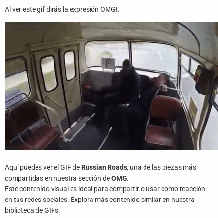
Juegos
Al ver este gif dirás la expresión OMG!.
Archivo
De
Gifs
Terminos
Y
Condiciones
Política
De
Cookies
Política
Aquí puedes ver el GIF de
Russian Roads
, una de las piezas más
De
compartidas en nuestra sección de
OMG
.
Privacidad
Este contenido visual es ideal para compartir o usar como reacción
en tus redes sociales. Explora más contenido similar en nuestra
Contáctanos
biblioteca de GIFs.