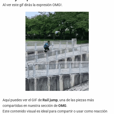
Juegos
Al ver este gif dirás la expresión OMG!.
Archivo
De
Gifs
Terminos
Y
Condiciones
Política
De
Cookies
Política
De
Privacidad
Aquí puedes ver el GIF de
Rail jump
, una de las piezas más
compartidas en nuestra sección de
OMG
.
Contáctanos
Este contenido visual es ideal para compartir o usar como reacción