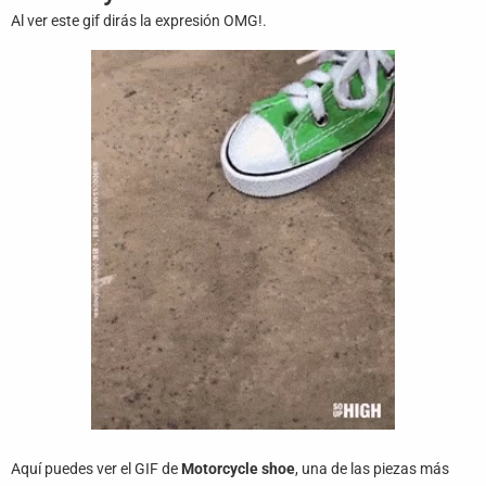
Juegos
Al ver este gif dirás la expresión OMG!.
Archivo
De
Gifs
Terminos
Y
Condiciones
Política
De
Cookies
Política
De
Privacidad
Contáctanos
Aquí puedes ver el GIF de
Motorcycle shoe
, una de las piezas más