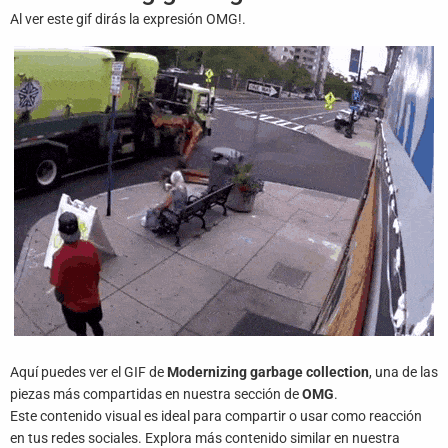
Juegos
Al ver este gif dirás la expresión OMG!.
Archivo
De
Gifs
Terminos
Y
Condiciones
Política
De
Cookies
Política
De
Aquí puedes ver el GIF de
Modernizing garbage collection
, una de las
Privacidad
piezas más compartidas en nuestra sección de
OMG
.
Este contenido visual es ideal para compartir o usar como reacción
Contáctanos
en tus redes sociales. Explora más contenido similar en nuestra