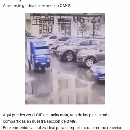
Juegos
Al ver este gif dirás la expresión OMG!.
Archivo
De
Gifs
Terminos
Y
Condiciones
Política
De
Cookies
Política
De
Privacidad
Aquí puedes ver el GIF de
Lucky man
, una de las piezas más
compartidas en nuestra sección de
OMG
.
Contáctanos
Este contenido visual es ideal para compartir o usar como reacción