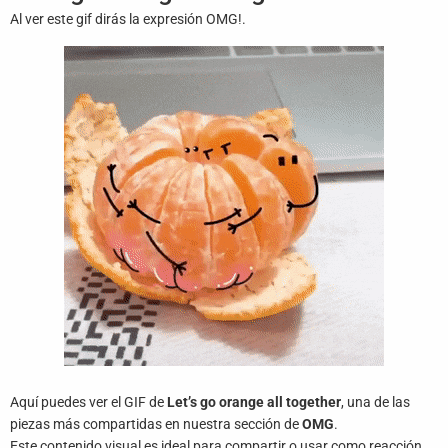
Juegos
Al ver este gif dirás la expresión OMG!.
Archivo
De
Gifs
Terminos
Y
Condiciones
Política
De
Cookies
Política
De
Privacidad
Aquí puedes ver el GIF de
Let’s go orange all together
, una de las
piezas más compartidas en nuestra sección de
OMG
.
Contáctanos
Este contenido visual es ideal para compartir o usar como reacción