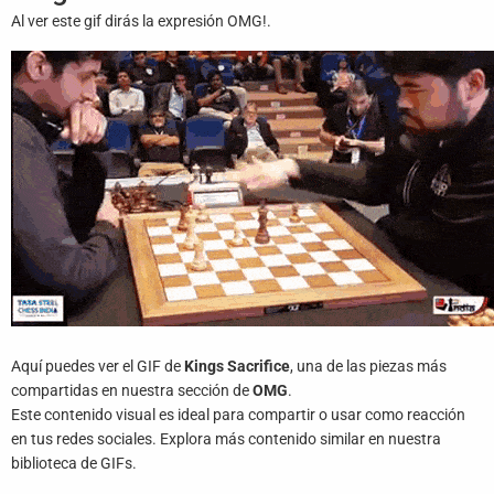
Juegos
Al ver este gif dirás la expresión OMG!.
Archivo
De
Gifs
Terminos
Y
Condiciones
Política
De
Cookies
Aquí puedes ver el GIF de
Kings Sacrifice
, una de las piezas más
Política
compartidas en nuestra sección de
OMG
.
De
Privacidad
Este contenido visual es ideal para compartir o usar como reacción
en tus redes sociales. Explora más contenido similar en nuestra
biblioteca de GIFs.
Contáctanos