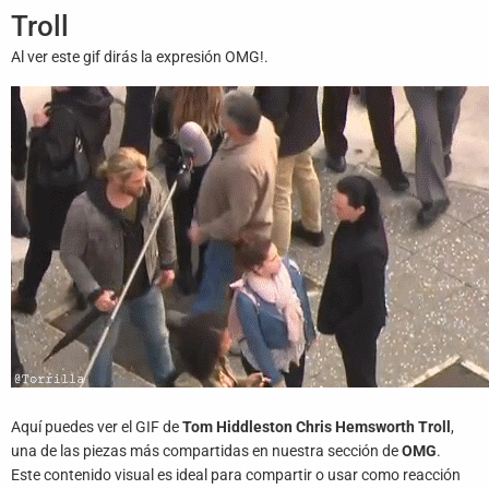
Juegos
Troll
Al ver este gif dirás la expresión OMG!.
Archivo
De
Gifs
Terminos
Y
Condiciones
Política
De
Cookies
Política
De
Privacidad
Aquí puedes ver el GIF de
Tom Hiddleston Chris Hemsworth Troll
,
una de las piezas más compartidas en nuestra sección de
OMG
.
Contáctanos
Este contenido visual es ideal para compartir o usar como reacción