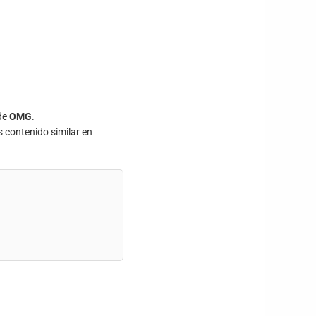
 de
OMG
.
s contenido similar en