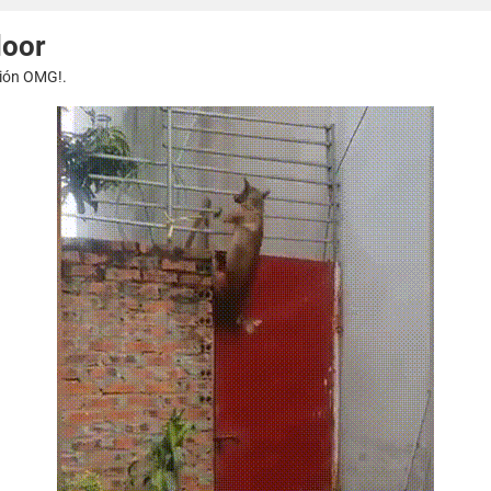
door
esión OMG!.