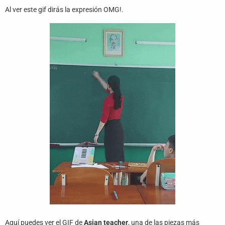
Juegos
Al ver este gif dirás la expresión OMG!.
Archivo
De
Gifs
Terminos
Y
Condiciones
Política
De
Cookies
Política
De
Privacidad
Contáctanos
Aquí puedes ver el GIF de
Asian teacher
, una de las piezas más