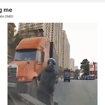
ng me
esión OMG!.