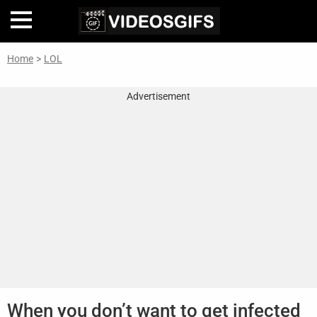
Home
>
LOL
Home
Advertisement
Inteligencia
Artificial
🎞
Perfiles
De
Famosas
En
La
Web
Gifs
De
When you don’t want to get infected