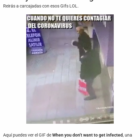
Juegos
Reirás a carcajadas con esos GIfs LOL.
Archivo
De
Gifs
Terminos
Y
Condiciones
Política
De
Cookies
Política
De
Privacidad
Contáctanos
Aquí puedes ver el GIF de
When you don’t want to get infected
, una