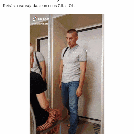
Juegos
Reirás a carcajadas con esos GIfs LOL.
Archivo
De
Gifs
Terminos
Y
Condiciones
Política
De
Cookies
Política
De
Privacidad
Contáctanos