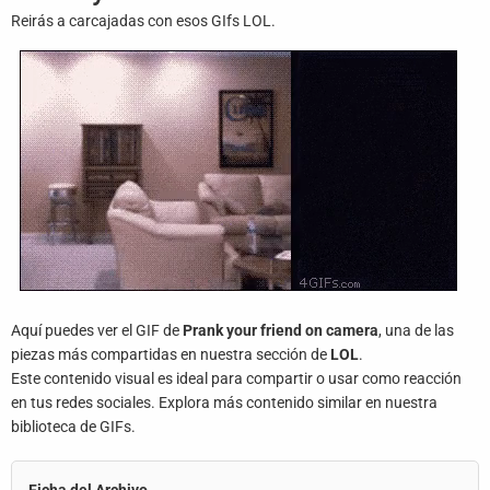
Juegos
Reirás a carcajadas con esos GIfs LOL.
Archivo
De
Gifs
Terminos
Y
Condiciones
Política
De
Cookies
Aquí puedes ver el GIF de
Prank your friend on camera
, una de las
piezas más compartidas en nuestra sección de
LOL
.
Política
Este contenido visual es ideal para compartir o usar como reacción
De
en tus redes sociales. Explora más contenido similar en nuestra
Privacidad
biblioteca de GIFs.
Contáctanos