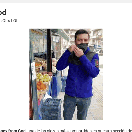
od
s GIfs LOL.
ney from God
, una de las piezas más compartidas en nuestra sección d