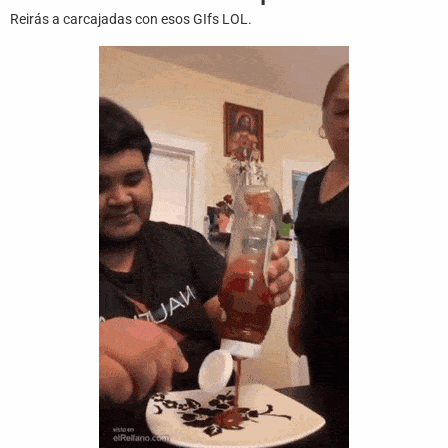
Juegos
Reirás a carcajadas con esos GIfs LOL.
Archivo
De
Gifs
Terminos
Y
Condiciones
Política
De
Cookies
Política
De
Privacidad
Contáctanos