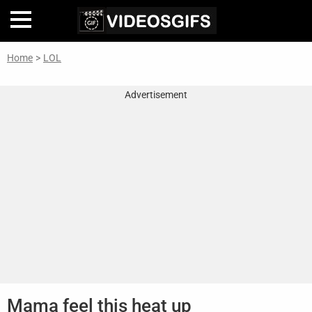
Home
>
LOL
Home
Advertisement
Inteligencia
Artificial
🎞
Perfiles
De
Famosas
En
La
Web
Gifs
De
Mama feel this heat up