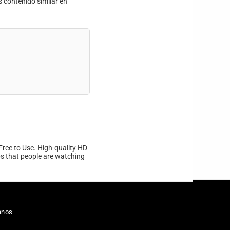
s contenido similar en
Free to Use. High-quality HD
ips that people are watching
anos