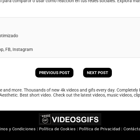
al para compartir o usar como reacción en tus redes sociales. Explora má
ptimizado
, FB, Instagram
PREVIOUS POST
NEXT POST
ee and more. Thousands of new 4k videos and gifs every day. Completely 
Aesthetic. Best short video. Check out the latest videos, music videos, cl
inos y Condiciones
|
Política de Cookies
|
Política de Privacidad
|
Contáct