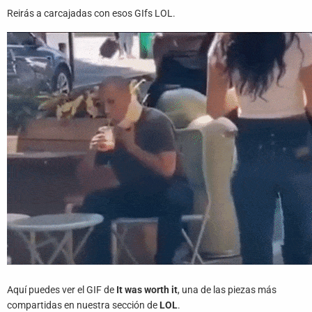
Juegos
Reirás a carcajadas con esos GIfs LOL.
Archivo
De
Gifs
Terminos
Y
Condiciones
Política
De
Cookies
Política
De
Privacidad
Aquí puedes ver el GIF de
It was worth it
, una de las piezas más
Contáctanos
compartidas en nuestra sección de
LOL
.