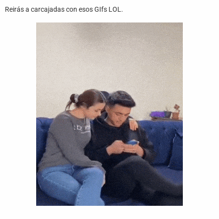
Juegos
Reirás a carcajadas con esos GIfs LOL.
Archivo
De
Gifs
Terminos
Y
Condiciones
Política
De
Cookies
Política
De
Privacidad
Contáctanos