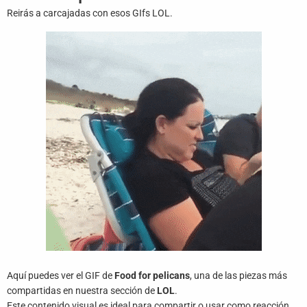
Juegos
Reirás a carcajadas con esos GIfs LOL.
Archivo
De
Gifs
Terminos
Y
Condiciones
Política
De
Cookies
Política
De
Privacidad
Aquí puedes ver el GIF de
Food for pelicans
, una de las piezas más
compartidas en nuestra sección de
LOL
.
Contáctanos
Este contenido visual es ideal para compartir o usar como reacción