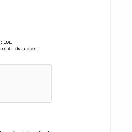
de
LOL
.
s contenido similar en