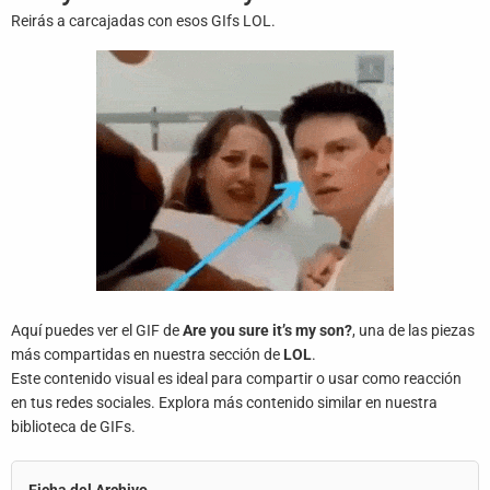
Juegos
Reirás a carcajadas con esos GIfs LOL.
Archivo
De
Gifs
Terminos
Y
Condiciones
Política
De
Cookies
Aquí puedes ver el GIF de
Are you sure it’s my son?
, una de las piezas
más compartidas en nuestra sección de
LOL
.
Política
Este contenido visual es ideal para compartir o usar como reacción
De
en tus redes sociales. Explora más contenido similar en nuestra
Privacidad
biblioteca de GIFs.
Contáctanos