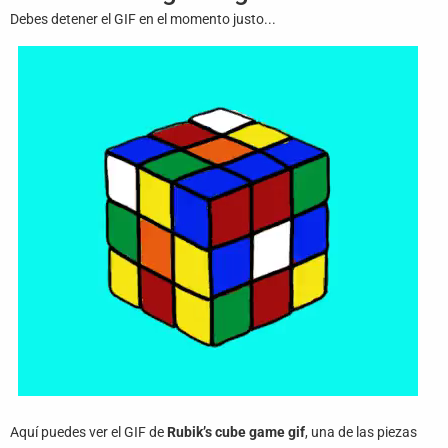
Juegos
Debes detener el GIF en el momento justo...
Archivo
De
Gifs
Terminos
Y
Condiciones
Política
De
Cookies
Política
De
Privacidad
Contáctanos
Aquí puedes ver el GIF de
Rubik’s cube game gif
, una de las piezas