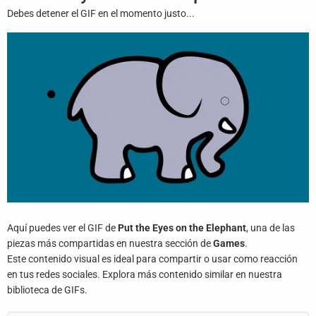
Juegos
Debes detener el GIF en el momento justo...
Archivo
De
Gifs
Terminos
Y
Condiciones
Política
De
Cookies
Aquí puedes ver el GIF de
Put the Eyes on the Elephant
, una de las
Política
piezas más compartidas en nuestra sección de
Games
.
De
Este contenido visual es ideal para compartir o usar como reacción
Privacidad
en tus redes sociales. Explora más contenido similar en nuestra
biblioteca de GIFs.
Contáctanos