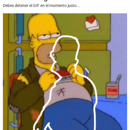
Juegos
Debes detener el GIF en el momento justo...
Archivo
De
Gifs
Terminos
Y
Condiciones
Política
De
Cookies
Política
De
Privacidad
Contáctanos