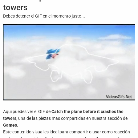
Juegos
towers
Debes detener el GIF en el momento justo...
Archivo
De
Gifs
Terminos
Y
Condiciones
Política
De
Cookies
Política
De
Aquí puedes ver el GIF de
Catch the plane before it crashes the
Privacidad
towers
, una de las piezas más compartidas en nuestra sección de
Games
.
Contáctanos
Este contenido visual es ideal para compartir o usar como reacción