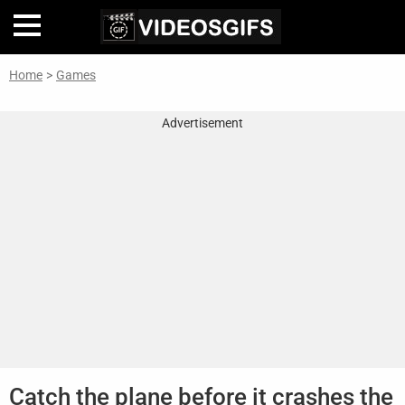
Home
>
Games
Home
Advertisement
Inteligencia
Artificial
🎞
Perfiles
De
Famosas
En
La
Web
Gifs
De
Catch the plane before it crashes the