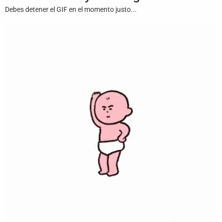
Juegos
Debes detener el GIF en el momento justo...
Archivo
De
Gifs
Terminos
Y
Condiciones
Política
De
Cookies
Política
De
Privacidad
Contáctanos