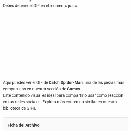
Juegos
Debes detener el GIF en el momento justo...
Archivo
De
Gifs
Terminos
Y
Condiciones
Política
De
Aquí puedes ver el GIF de
Catch Spider-Man
, una de las piezas más
Cookies
compartidas en nuestra sección de
Games
.
Este contenido visual es ideal para compartir o usar como reacción
Política
en tus redes sociales. Explora más contenido similar en nuestra
De
biblioteca de GIFs.
Privacidad
Contáctanos
Ficha del Archivo