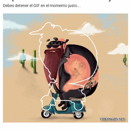
Juegos
Debes detener el GIF en el momento justo...
Archivo
De
Gifs
Terminos
Y
Condiciones
Política
De
Cookies
Política
De
Privacidad
Contáctanos