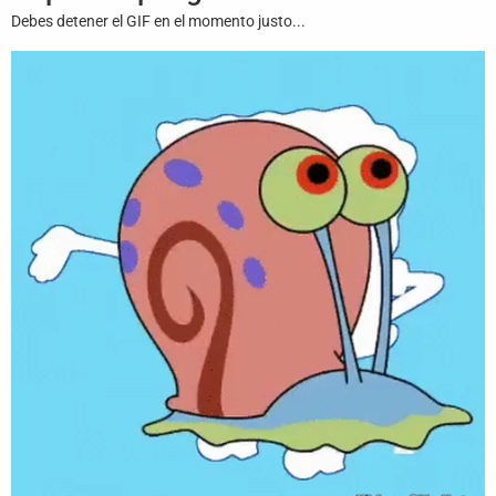
Juegos
Debes detener el GIF en el momento justo...
Archivo
De
Gifs
Terminos
Y
Condiciones
Política
De
Cookies
Política
De
Privacidad
Contáctanos