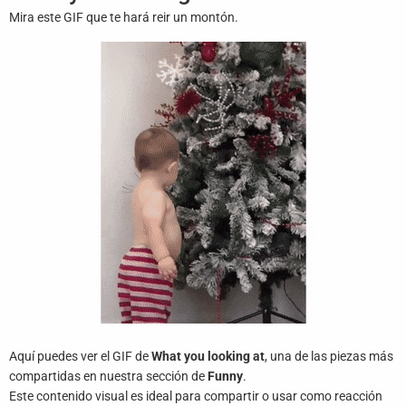
Juegos
Mira este GIF que te hará reir un montón.
Archivo
De
Gifs
Terminos
Y
Condiciones
Política
De
Cookies
Política
De
Privacidad
Aquí puedes ver el GIF de
What you looking at
, una de las piezas más
compartidas en nuestra sección de
Funny
.
Contáctanos
Este contenido visual es ideal para compartir o usar como reacción