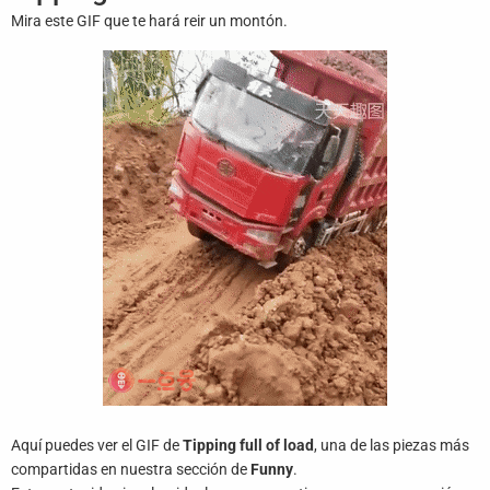
Juegos
Mira este GIF que te hará reir un montón.
Archivo
De
Gifs
Terminos
Y
Condiciones
Política
De
Cookies
Política
De
Privacidad
Aquí puedes ver el GIF de
Tipping full of load
, una de las piezas más
Contáctanos
compartidas en nuestra sección de
Funny
.