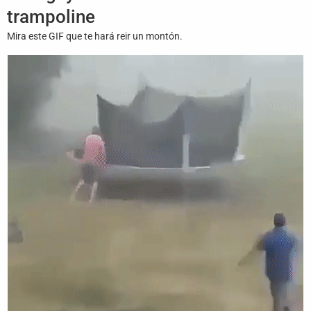
Juegos
trampoline
Mira este GIF que te hará reir un montón.
Archivo
De
Gifs
Terminos
Y
Condiciones
Política
De
Cookies
Política
De
Privacidad
Contáctanos