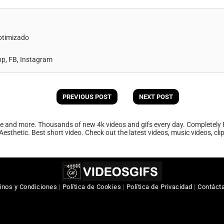
ptimizado
, FB, Instagram
PREVIOUS POST
NEXT POST
ee and more. Thousands of new 4k videos and gifs every day. Completely 
Aesthetic. Best short video. Check out the latest videos, music videos, cl
inos y Condiciones
|
Política de Cookies
|
Política de Privacidad
|
Contáct