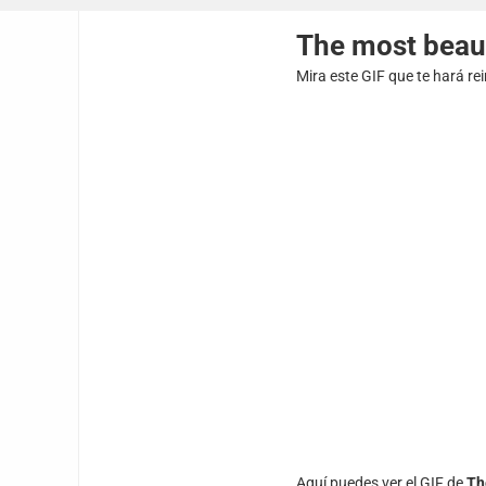
The most beaut
Mira este GIF que te hará re
Aquí puedes ver el GIF de
Th