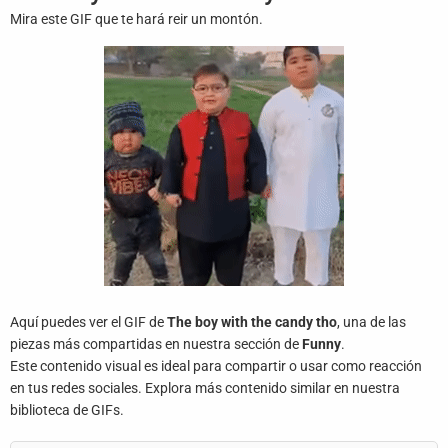
Juegos
Mira este GIF que te hará reir un montón.
Archivo
De
Gifs
Terminos
Y
Condiciones
Política
De
Cookies
Aquí puedes ver el GIF de
The boy with the candy tho
, una de las
Política
piezas más compartidas en nuestra sección de
Funny
.
De
Este contenido visual es ideal para compartir o usar como reacción
Privacidad
en tus redes sociales. Explora más contenido similar en nuestra
biblioteca de GIFs.
Contáctanos