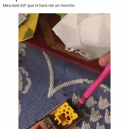
Juegos
Mira este GIF que te hará reir un montón.
Archivo
De
Gifs
Terminos
Y
Condiciones
Política
De
Cookies
Política
De
Privacidad
Contáctanos