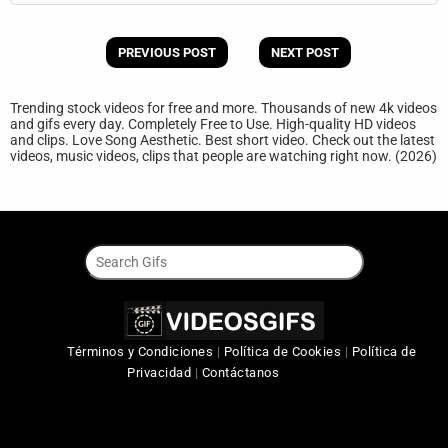
PREVIOUS POST
NEXT POST
Trending stock videos for free and more. Thousands of new 4k videos
and gifs every day. Completely Free to Use. High-quality HD videos
and clips. Love Song Aesthetic. Best short video. Check out the latest
videos, music videos, clips that people are watching right now. (2026)
Términos y Condiciones
|
Política de Cookies
|
Política de
Privacidad
|
Contáctanos