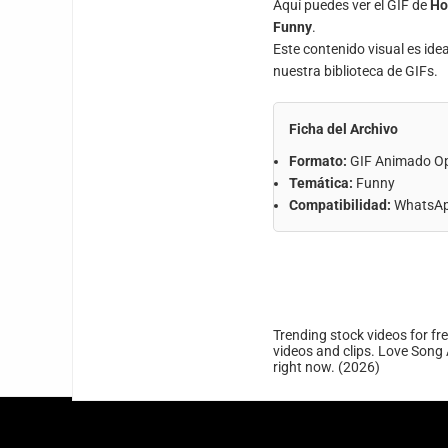
Aquí puedes ver el GIF de
Ho
Funny
.
Este contenido visual es ide
nuestra biblioteca de GIFs.
Ficha del Archivo
Formato:
GIF Animado O
Temática:
Funny
Compatibilidad:
WhatsApp
Trending stock videos for fr
videos and clips. Love Song 
right now. (2026)