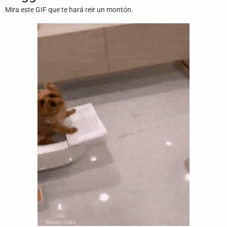
Juegos
Mira este GIF que te hará reir un montón.
Archivo
De
Gifs
Terminos
Y
Condiciones
Política
De
Cookies
Política
De
Privacidad
Contáctanos