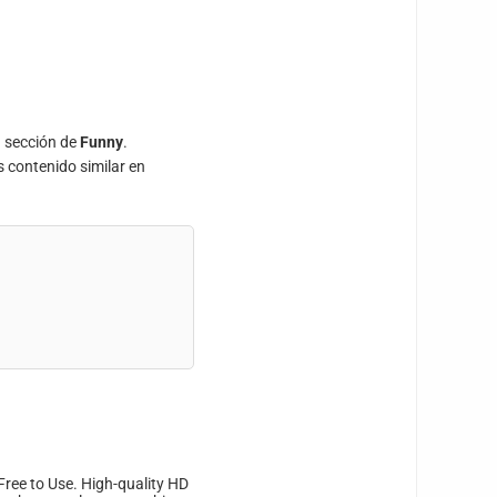
a sección de
Funny
.
s contenido similar en
Free to Use. High-quality HD