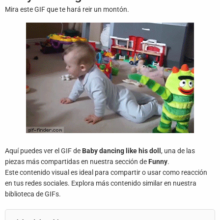
Juegos
Mira este GIF que te hará reir un montón.
Archivo
De
Gifs
Terminos
Y
Condiciones
Política
De
Cookies
Aquí puedes ver el GIF de
Baby dancing like his doll
, una de las
piezas más compartidas en nuestra sección de
Funny
.
Política
Este contenido visual es ideal para compartir o usar como reacción
De
en tus redes sociales. Explora más contenido similar en nuestra
Privacidad
biblioteca de GIFs.
Contáctanos