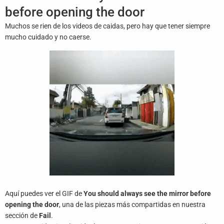
Juegos
before opening the door
Muchos se rien de los videos de caidas, pero hay que tener siempre
Archivo
De
mucho cuidado y no caerse.
Gifs
Terminos
Y
Condiciones
Política
De
Cookies
Política
De
Privacidad
Aquí puedes ver el GIF de
You should always see the mirror before
opening the door
, una de las piezas más compartidas en nuestra
Contáctanos
sección de
Fail
.